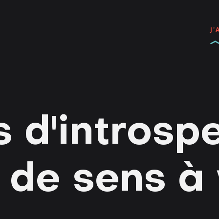
J'
s d'introsp
 de sens à 