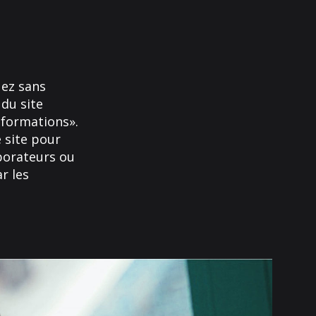
uez sans
 du site
 formations».
e site pour
aborateurs ou
r les