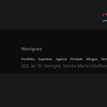
Contactez-nous
info@zonart.ca
J'
418-387-4817
Naviguez
Portfolio
Expertise
Agence
Produits
Blogue
Tém
622, av. St-Georges, Sainte-Marie (Québe