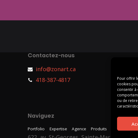
Contactez-nous
info@zonart.ca
Pour offrir 
418-387-4817
cookies pou
consentir à
comportement
ou de retire
caractéristi
Naviguez
Ac
Portfolio
Expertise
Agence
Produits
Blogue
Tém
622, av. St-Georges, Sainte-Marie (Québe