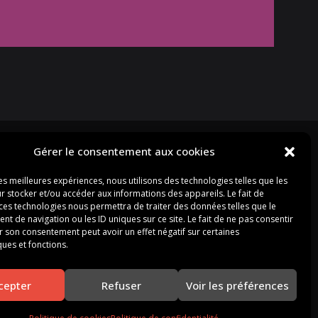
Gérer le consentement aux cookies
les meilleures expériences, nous utilisons des technologies telles que les
r stocker et/ou accéder aux informations des appareils. Le fait de
 ces technologies nous permettra de traiter des données telles que le
 de navigation ou les ID uniques sur ce site. Le fait de ne pas consentir
r son consentement peut avoir un effet négatif sur certaines
ques et fonctions.
cepter
Refuser
Voir les préférences
oignages
FAQ
Contact
Politique de confidentialité
c) G6E 1P4