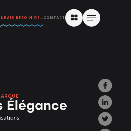
AURAIS BESOIN DE…
CONTACT
MARQUE
s Élégance
isations