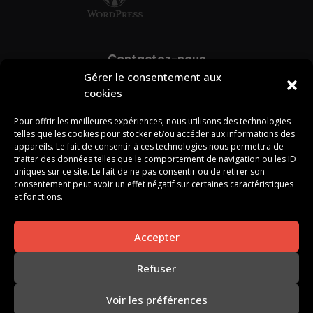
Contactez-nous
Gérer le consentement aux
info@zonart.ca
cookies
418-387-4817
Pour offrir les meilleures expériences, nous utilisons des technologies
telles que les cookies pour stocker et/ou accéder aux informations des
appareils. Le fait de consentir à ces technologies nous permettra de
Naviguez
traiter des données telles que le comportement de navigation ou les ID
uniques sur ce site. Le fait de ne pas consentir ou de retirer son
622, av. St-Georges,
consentement peut avoir un effet négatif sur certaines caractéristiques
et fonctions.
Sainte-Marie
(Québec) G6E 1P4
Accepter
Refuser
Copyright © 2026 - Tous droits
Voir les préférences
réservés Zonart