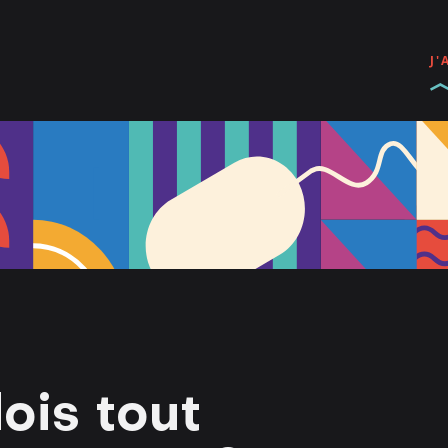
J'
ois tout