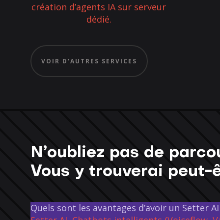
création d’agents IA sur serveur
dédié.
VOIR D'AUTRES SERVICES
N’oubliez pas de parco
Vous y trouverai peut-ê
Quels sont les avantages d’avoir un Setter AI
Setter AI
,
Chatbots intelligents (Voiceflow, 