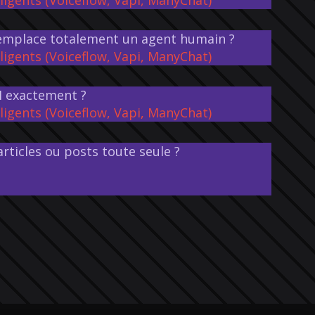
 remplace totalement un agent humain ?
ligents (Voiceflow, Vapi, ManyChat)
AI exactement ?
ligents (Voiceflow, Vapi, ManyChat)
 articles ou posts toute seule ?