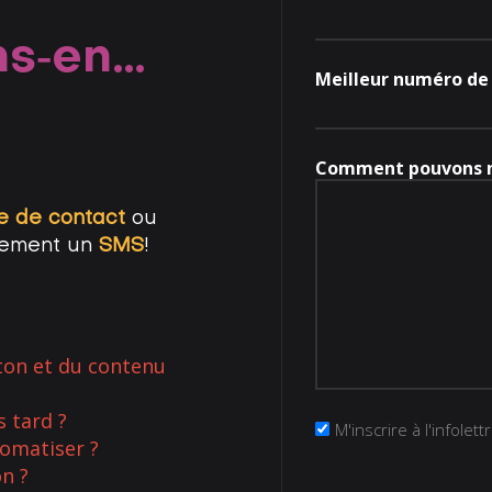
ns‑en…
Meilleur numéro de
Comment pouvons n
re de contact
ou
plement un
SMS
!
 ton et du contenu
s tard ?
Infolettre
M'inscrire à l'infolett
tomatiser ?
n ?