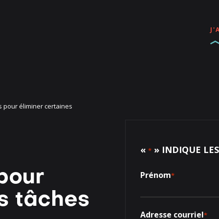
J'
 pour éliminer certaines
«
» INDIQUE LE
*
pour
Prénom
*
es tâches
Adresse courriel
*