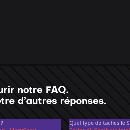
urir notre FAQ.
tre d’autres réponses.
 ?
Quel type de tâches le S
Vapi, ManyChat)
Setter AI
,
Chatbots intel