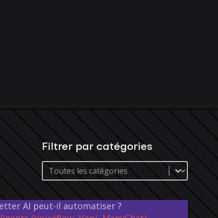
Filtrer par catégories
FAQs categories
etter AI peut-il automatiser ?
ligents (Voiceflow, Vapi, ManyChat)