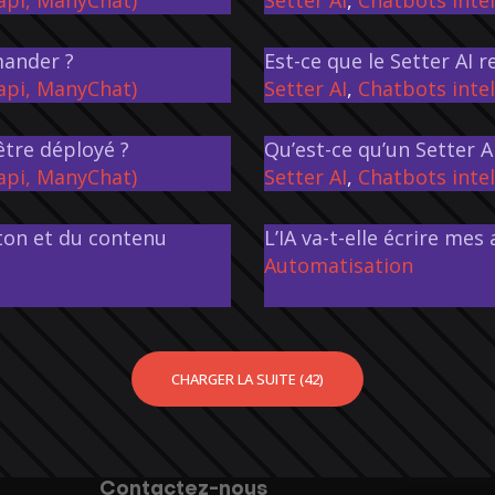
mander ?
Est-ce que le Setter AI
Vapi, ManyChat)
Setter AI
,
Chatbots intel
être déployé ?
Qu’est-ce qu’un Setter 
Vapi, ManyChat)
Setter AI
,
Chatbots intel
 ton et du contenu
L’IA va-t-elle écrire mes
Automatisation
CHARGER LA SUITE (42)
Contactez-nous