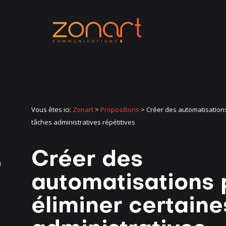
Vous êtes ici:
Zonart
>
Propositions
>
Créer des automatisations
tâches administratives répétitives
Créer des
automatisations 
éliminer certain