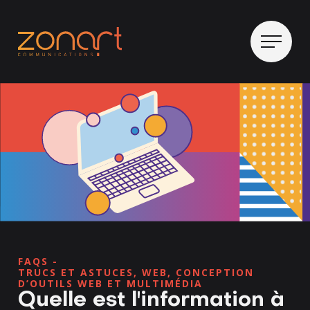
FAQS -
TRUCS ET ASTUCES
,
WEB
,
CONCEPTION
D’OUTILS WEB ET MULTIMÉDIA
Quelle est l'information à